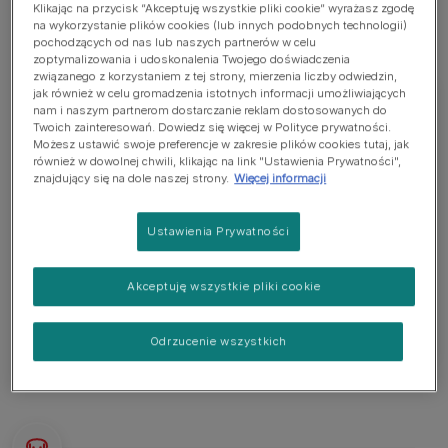
Klikając na przycisk “Akceptuję wszystkie pliki cookie” wyrażasz zgodę
na wykorzystanie plików cookies (lub innych podobnych technologii)
pochodzących od nas lub naszych partnerów w celu
zoptymalizowania i udoskonalenia Twojego doświadczenia
związanego z korzystaniem z tej strony, mierzenia liczby odwiedzin,
jak również w celu gromadzenia istotnych informacji umożliwiających
nam i naszym partnerom dostarczanie reklam dostosowanych do
Twoich zainteresowań. Dowiedz się więcej w Polityce prywatności.
Możesz ustawić swoje preferencje w zakresie plików cookies tutaj, jak
English Toy Terrier
również w dowolnej chwili, klikając na link "Ustawienia Prywatności",
znajdujący się na dole naszej strony.
Więcej informacji
English toy terrier to mały pies o gładkiej, czarnej
podpalanej sierści i szpiczastych, stojących
Ustawienia Prywatności
uszach. Długość tych psów jest nieco większa niż
wysokość. Dorosły English toy terrier mierzy 25-
Akceptuję wszystkie pliki cookie
30 cm i waży około 2,7-3,6 kg.
Odrzucenie wszystkich