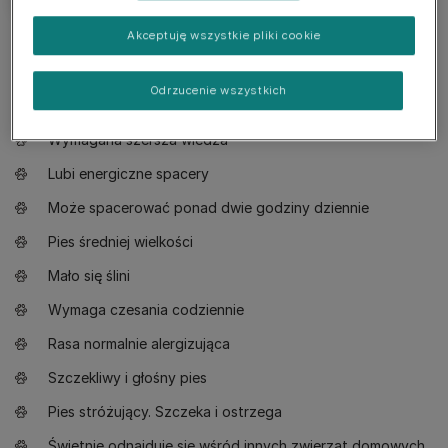
Akceptuję wszystkie pliki cookie
Dobrze wiedzieć
Odrzucenie wszystkich
Pies odpowiedni dla właścicieli z pewnym doświadczeniem
Wymagana szersza wiedza
Lubi energiczne spacery
Może spacerować ponad dwie godziny dziennie
Pies średniej wielkości
Mało się ślini
Wymaga czesania codziennie
Rasa normalnie alergizująca
Szczekliwy i głośny pies
Pies stróżujący. Szczeka i ostrzega
Świetnie odnajduje się wśród innych zwierząt domowych