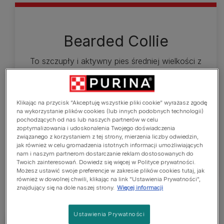
Bearded Collie
To szczupły i aktywny pies średniej wielkości z
długą, szorstką, kudłatą okrywą włosową z
naturalnym przedziałkiem. Umaszczenie jest
czarne, błękitne, płowe wpadające w czerwone,
Klikając na przycisk “Akceptuję wszystkie pliki cookie” wyrażasz zgodę
piaskowo-szare, we wszystkich odcieniach
na wykorzystanie plików cookies (lub innych podobnych technologii)
pochodzących od nas lub naszych partnerów w celu
szarości, brązowe i piaskowe z białymi
zoptymalizowania i udoskonalenia Twojego doświadczenia
znaczeniami lub bez. Pies osiąga wzrost 53-56 cm
związanego z korzystaniem z tej strony, mierzenia liczby odwiedzin,
a suka 51-53 oraz wagę 18-28 kg.
jak również w celu gromadzenia istotnych informacji umożliwiających
nam i naszym partnerom dostarczanie reklam dostosowanych do
Twoich zainteresowań. Dowiedz się więcej w Polityce prywatności.
Możesz ustawić swoje preferencje w zakresie plików cookies tutaj, jak
również w dowolnej chwili, klikając na link "Ustawienia Prywatności",
znajdujący się na dole naszej strony.
Więcej informacji
Ustawienia Prywatności