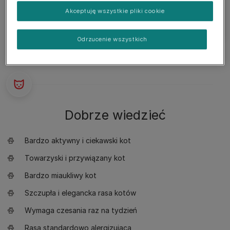
umaszczeniach będzie intensywnie niebieska.
Akceptuję wszystkie pliki cookie
Odrzucenie wszystkich
Dobrze wiedzieć
Bardzo aktywny i ciekawski kot
Towarzyski i przywiązany kot
Bardzo miaukliwy kot
Szczupła i elegancka rasa kotów
Wymaga czesania raz na tydzień
Rasa standardowo alergizująca