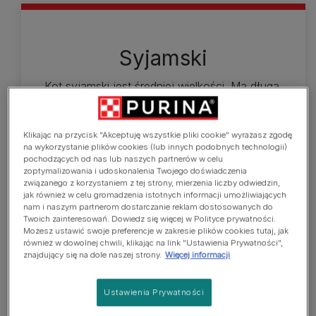
Syjamski
Kot syjamski jest średniej wielkości. Ma długą,
zwinną sylwetkę, pełną gracji i zgrabną, ale i
muskularną. Budowa ciała jest symetryczna i
Klikając na przycisk “Akceptuję wszystkie pliki cookie” wyrażasz zgodę
atletyczna, nogi szczupłe, łapki małe i owalne.
na wykorzystanie plików cookies (lub innych podobnych technologii)
Głowa, w kształcie klina, zwęża się prostą linią aż
pochodzących od nas lub naszych partnerów w celu
do delikatnego pyszczka. Uszy wielkie i sterczące,
zoptymalizowania i udoskonalenia Twojego doświadczenia
związanego z korzystaniem z tej strony, mierzenia liczby odwiedzin,
osadzone na linii klina. Oczy orientalne w kształcie,
jak również w celu gromadzenia istotnych informacji umożliwiających
położone ukośnie względem nosa. Ogon długi i
nam i naszym partnerom dostarczanie reklam dostosowanych do
Twoich zainteresowań. Dowiedz się więcej w Polityce prywatności.
strzelisty, prosty. Krókie, delikatne i gładko
Możesz ustawić swoje preferencje w zakresie plików cookies tutaj, jak
przylegające do skóry futro ma jasny główny kolor
również w dowolnej chwili, klikając na link "Ustawienia Prywatności",
z ciemniejszymi intensywnymi w barwie plamami.
znajdujący się na dole naszej strony.
Więcej informacji
Plamy odznaczają się na pysku (maska), uszach,
nogach i ogonie. Koty syjamskie występują w
Ustawienia Prywatności
różnych kolorach. Barwa oczu we wszystkich