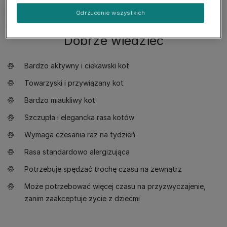
Odrzucenie wszystkich
Dobrze wiedzieć
Bardzo aktywny i ciekawski kot
Towarzyski i przywiązany kot
Bardzo miaukliwy kot
Szczupła i elegancka rasa kotów
Wymaga czesania raz na tydzień
Rasa standardowo alergizująca
Potrzebuje spędzać trochę czasu na zewnątrz
Może potrzebować więcej czasu na przyzwyczajenie,
zanim zaakceptuje życie z dziećmi