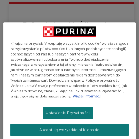
Orientalny Krótkowłosy
Koty orientalne są średniej wielkości, ale
Klikając na przycisk “Akceptuję wszystkie pliki cookie” wyrażasz zgodę
wyglądają na cięższe niż są w rzeczywistości. O
na wykorzystanie plików cookies (lub innych podobnych technologii)
sylwetce podobnej do kotów syjamskich, długiej i
pochodzących od nas lub naszych partnerów w celu
szczupłej z puszystym ogonem i smukłymi nogami.
zoptymalizowania i udoskonalenia Twojego doświadczenia
związanego z korzystaniem z tej strony, mierzenia liczby odwiedzin,
Głowa w kształcie trójkątnego klina, mocnym
jak również w celu gromadzenia istotnych informacji umożliwiających
profilem i dużymi szeroko rozstawionymi uszami.
nam i naszym partnerom dostarczanie reklam dostosowanych do
Twoich zainteresowań. Dowiedz się więcej w Polityce prywatności.
Sierść mają bardzo krótką, lśniącą, przylegającą
Możesz ustawić swoje preferencje w zakresie plików cookies tutaj, jak
do ciała, o lekkiej teksturze. Występują w różnych
również w dowolnej chwili, klikając na link "Ustawienia Prywatności",
znajdujący się na dole naszej strony.
Więcej informacji
barwach i wzorcach.
Ustawienia Prywatności
Akceptuję wszystkie pliki cookie