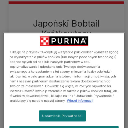
Japoński Bobtail
Krótkowłosy
Japoński kot bobtail ma eleganckie linie i dobrze
rozwiniętą muskulaturę. Głowa jest drobno
Klikając na przycisk “Akceptuję wszystkie pliki cookie” wyrażasz zgodę
na wykorzystanie plików cookies (lub innych podobnych technologii)
wyrzeźbiona z dużymi prostymi uszami i dużymi
pochodzących od nas lub naszych partnerów w celu
okrągłymi oczami osadzonymi pod wyraźnym
zoptymalizowania i udoskonalenia Twojego doświadczenia
związanego z korzystaniem z tej strony, mierzenia liczby odwiedzin,
skosem. Ogon rozciąga się tylko na około 5 do 8
jak również w celu gromadzenia istotnych informacji umożliwiających
cm. Kiedy kot jest rozluźniony, ogon unosi się
nam i naszym partnerom dostarczanie reklam dostosowanych do
pionowo. Włosy na ogonie są na ogół grubsze i
Twoich zainteresowań. Dowiedz się więcej w Polityce prywatności.
Możesz ustawić swoje preferencje w zakresie plików cookies tutaj, jak
dłuższe i rosną we wszystkich kierunkach,
również w dowolnej chwili, klikając na link "Ustawienia Prywatności",
tworząc efekt ogona pomponowego lub
znajdujący się na dole naszej strony.
Więcej informacji
króliczego. Koty japońskie bobtail mogą być długo
lub krótkowłose. Sierść jest miękka, jedwabista i
Ustawienia Prywatności
występuje w wielu kolorach. Preferowanym
kolorem w Japonii jest trójkolorowy: mieszanka