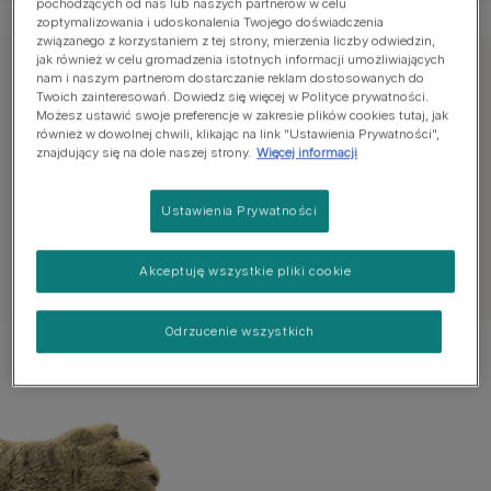
pochodzących od nas lub naszych partnerów w celu
zoptymalizowania i udoskonalenia Twojego doświadczenia
związanego z korzystaniem z tej strony, mierzenia liczby odwiedzin,
jak również w celu gromadzenia istotnych informacji umożliwiających
nam i naszym partnerom dostarczanie reklam dostosowanych do
Znajdź poradę
Twoich zainteresowań. Dowiedz się więcej w Polityce prywatności.
Możesz ustawić swoje preferencje w zakresie plików cookies tutaj, jak
również w dowolnej chwili, klikając na link "Ustawienia Prywatności",
znajdujący się na dole naszej strony.
Więcej informacji
Gdy zdecydujesz się na kota
Adopcja kota
Ustawienia Prywatności
Akceptuję wszystkie pliki cookie
Zobacz wszystkie porady
Odrzucenie wszystkich
Popularne artykuły