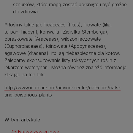
sznurków, które mogą zostać połknięte i być groźne
dla zdrowia.
*Rośliny takie jak Ficaceaes (fikus), liliowate (lilia,
tulipan, hiacynt, konwalia i Zielistka Sternberga),
obrazkowate (Araceaes), wilczomleczowate
(Euphorbiaceaes), toinowate (Apocynaceaes),
agawowe (dracena), itp. są niebezpieczne dla kotów.
Zalecamy skonsultowanie listy toksycznych roślin z
lekarzem weterynarii. Można również znaleźć informacje
klikając na ten link:
http://www.icatcare.org/advice-centre/cat-care/cats-
and-poisonous-plants
W tym artykule
Podstawy żywieniowe