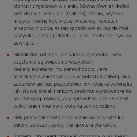
słońcu i częściowo w cieniu. Można również dodać
pień drzewa, małpi gaj (drabinki), sznury, wysokie
miejsca, roślinę kocimiętkę właściwą, kuwetę i
miseczkę z wodą. W ten sposób kociak będzie miał
wszystko, czego potrzebuje, jeżeli zechce pobyć na
zewnątrz.
Niezależnie od tego, jak bardzo są sprytne, koty
często nie są świadome wszystkich
niebezpieczeństw, np. samochodów. Jeżeli
mieszkasz w mieszkaniu lub w pobliżu ruchliwej ulicy,
zastanów się nad pozostawieniem kociaka wewnątrz
lub używaj szelek i smyczy podczas wyprowadzenia
go. Pamiętaj również, aby sprawdzać jezdnię przed
wykonaniem manewru cofania samochodem.
Gdy przewozisz kota bezpiecznie na zewnątrz lub
autem, zawsze używaj transportera dla kotów.
Pamiętaj, aby poinformować sąsiadów o pojawieniu