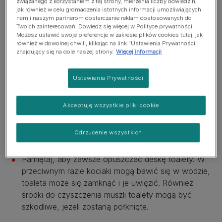
związanego z korzystaniem z tej strony, mierzenia liczby odwiedzin,
jak również w celu gromadzenia istotnych informacji umożliwiających
Trzymaj kulki naftalinowe, środki przeciw zamarzaniu
nam i naszym partnerom dostarczanie reklam dostosowanych do
itp. w bezpiecznie zamkniętym miejscu, gdyż swoim
Twoich zainteresowań. Dowiedz się więcej w Polityce prywatności.
Możesz ustawić swoje preferencje w zakresie plików cookies tutaj, jak
specyficznym zapachem przyciągają uwagę kociąt.
również w dowolnej chwili, klikając na link "Ustawienia Prywatności",
Poza jego zasięgiem powinny znaleźć się również
znajdujący się na dole naszej strony.
Więcej informacji
artykuły do szycia, gwoździe, zszywki, koraliki i
zawleczki puszek aluminiowych. Torebki z tworzyw
Ustawienia Prywatności
sztucznych przechowuj w miejscach, do których
Twój kociak nie ma dostępu.
Akceptuję wszystkie pliki cookie
Usuń toksyczne rośliny doniczkowe* lub umieść je
w wiszących koszykach zupełnie poza jego
Odrzucenie wszystkich
zasięgiem.
Pamiętaj, aby zawsze opuszczać deskę toalety. W
przeciwnym razie kociaki mogą bawić się w wodzie,
toaleta może się zamknąć i je uwięzić. Również
środki do czyszczenia muszli toalety mogą być
szkodliwe, jeżeli zostaną połknięte.