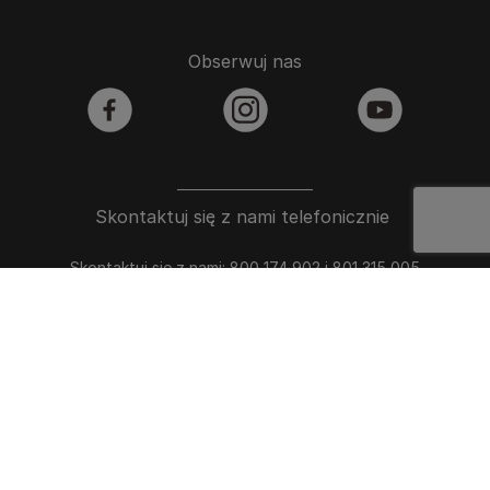
Obserwuj nas
facebook
instagram
youtube
Skontaktuj się z nami telefonicznie
Skontaktuj się z nami: 800 174 902 i 801 315 005
Oświadczenie o dostępności
REGULAMIN SERWISU OD 16.03.2023
Polityka prywatności
Polityka cookies
Mapa strony