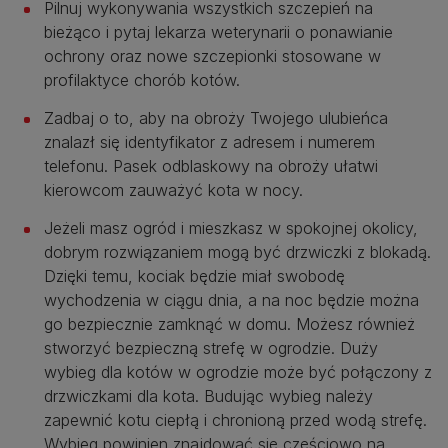
Pilnuj wykonywania wszystkich szczepień na
bieżąco i pytaj lekarza weterynarii o ponawianie
ochrony oraz nowe szczepionki stosowane w
profilaktyce chorób kotów.
Zadbaj o to, aby na obroży Twojego ulubieńca
znalazł się identyfikator z adresem i numerem
telefonu. Pasek odblaskowy na obroży ułatwi
kierowcom zauważyć kota w nocy.
Jeżeli masz ogród i mieszkasz w spokojnej okolicy,
dobrym rozwiązaniem mogą być drzwiczki z blokadą.
Dzięki temu, kociak będzie miał swobodę
wychodzenia w ciągu dnia, a na noc będzie można
go bezpiecznie zamknąć w domu. Możesz również
stworzyć bezpieczną strefę w ogrodzie. Duży
wybieg dla kotów w ogrodzie może być połączony z
drzwiczkami dla kota. Budując wybieg należy
zapewnić kotu ciepłą i chronioną przed wodą strefę.
Wybieg powinien znajdować się częściowo na