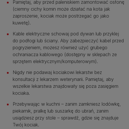
Pamiętaj, aby przed paleniskiem zamontować osłonę
(ciemny cichy komin może działać na kota jak
zaproszenie, kociak może postrzegać go jako
kuwetę).
Kable elektryczne schowaj pod dywan lub przyklej
do podłogi lub ściany. Aby zabezpieczyć kabel przed
pogryzieniem, możesz również użyć grubego
ochraniacza kablowego (dostępny w sklepach ze
sprzętem elektrycznym/komputerowym).
Nigdy nie podawaj kociakowi lekarstw bez
konsultacji z lekarzem weterynarii. Pamiętaj, aby
wszelkie lekarstwa znajdowały się poza zasięgiem
kociaka.
Przebywając w kuchni – zanim zamkniesz lodówkę,
piekarnik, pralkę lub suszarkę do ubrań, zanim
usiądziesz przy stole – sprawdź, gdzie się znajduje
Twój kociak.