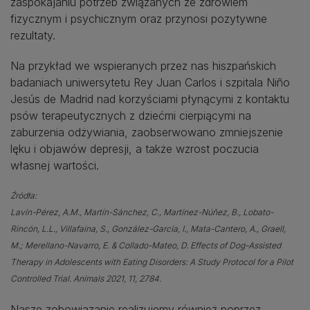
zaspokajaniu potrzeb związanych ze zdrowiem
fizycznym i psychicznym oraz przynosi pozytywne
rezultaty.
Na przykład we wspieranych przez nas hiszpańskich
badaniach uniwersytetu Rey Juan Carlos i szpitala Niño
Jesús de Madrid nad korzyściami płynącymi z kontaktu
psów terapeutycznych z dziećmi cierpiącymi na
zaburzenia odżywiania, zaobserwowano zmniejszenie
lęku i objawów depresji, a także wzrost poczucia
własnej wartości.
Źródła:
Lavín-Pérez, A.M., Martín-Sánchez, C., Martínez-Núñez, B., Lobato-
Rincón, L.L., Villafaina, S., González-García, I., Mata-Cantero, A., Graell,
M.; Merellano-Navarro, E. & Collado-Mateo, D. Effects of Dog-Assisted
Therapy in Adolescents with Eating Disorders: A Study Protocol for a Pilot
Controlled Trial. Animals 2021, 11, 2784.
Nasze zobowiązanie realizujemy również poprzez