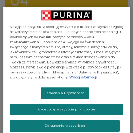
Klikając na przycisk “Akceptuję wszystkie pliki cookie” wyrażasz zgodę
na wykorzystanie plików cookies (lub innych podobnych technologii)
pochodzących od nas lub naszych partnerów w celu
zoptymalizowania i udoskonalenia Twojego doświadczenia
związanego z korzystaniem z tej strony, mierzenia liczby odwiedzin,
jak również w celu gromadzenia istotnych informacji umożliwiających
nam i naszym partnerom dostarczanie reklam dostosowanych do
Twoich zainteresowań. Dowiedz się więcej w Polityce prywatności.
Możesz ustawić swoje preferencje w zakresie plików cookies tutaj, jak
NASZE ZOBOWIĄZANIE
również w dowolnej chwili, klikając na link "Ustawienia Prywatności",
znajdujący się na dole naszej strony.
Więcej informacji
Dlaczego jest to ważne
Ustawienia Prywatności
W ramach bieżącej pracy w naszych społecznościach
znamy i widzimy konsekwencje podatności na
Akceptuję wszystkie pliki cookie
zagrożenia. Prawie jedna czwarta ludności świata
twierdzi, że nie ma nikogo, na kogo mogłaby liczyć w
Odrzucenie wszystkich
trudnych chwilach. W wielu krajach europejskich około