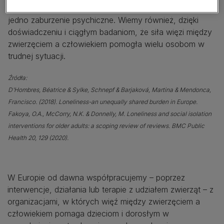
jedna czwarta populacji zgłasza, że cierpi na co najmniej
jedno zaburzenie psychiczne. Wiemy również, dzięki
doświadczeniu i ciągłym badaniom, że siła więzi między
zwierzęciem a człowiekiem pomogła wielu osobom w
trudnej sytuacji.
Źródła:
D'Hombres, Béatrice & Sylke, Schnepf & Barjaková, Martina & Mendonca,
Francisco. (2018). Loneliness-an unequally shared burden in Europe.
Fakoya, O.A., McCorry, N.K. & Donnelly, M. Loneliness and social isolation
interventions for older adults: a scoping review of reviews. BMC Public
Health 20, 129 (2020).
W Europie od dawna współpracujemy – poprzez
interwencje, działania lub terapie z udziałem zwierząt – z
organizacjami, w których więź między zwierzęciem a
człowiekiem pomaga dzieciom i dorosłym w