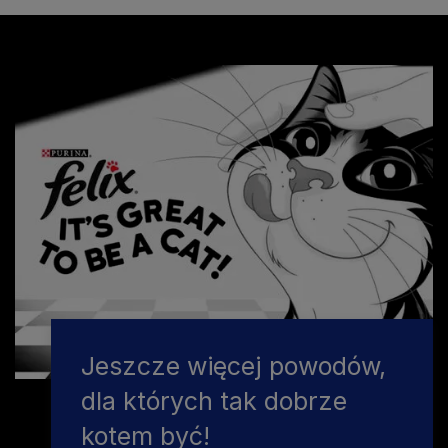
Jeszcze więcej powodów,
dla których tak dobrze
kotem być!