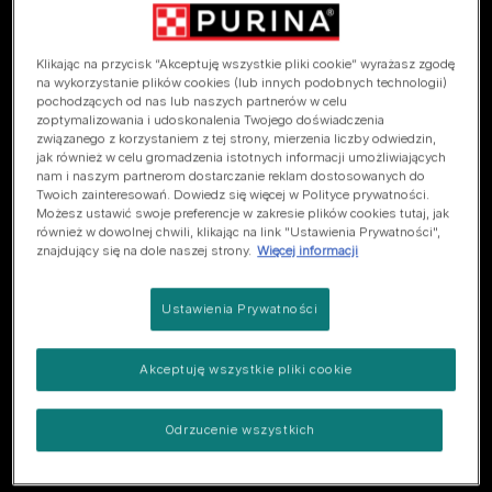
Klikając na przycisk “Akceptuję wszystkie pliki cookie” wyrażasz zgodę
na wykorzystanie plików cookies (lub innych podobnych technologii)
pochodzących od nas lub naszych partnerów w celu
zoptymalizowania i udoskonalenia Twojego doświadczenia
Zobacz niepublikowane dotąd materiały z powstawania
związanego z korzystaniem z tej strony, mierzenia liczby odwiedzin,
jak również w celu gromadzenia istotnych informacji umożliwiających
współpracy Robbiego i Felixa!
nam i naszym partnerom dostarczanie reklam dostosowanych do
Twoich zainteresowań. Dowiedz się więcej w Polityce prywatności.
Możesz ustawić swoje preferencje w zakresie plików cookies tutaj, jak
również w dowolnej chwili, klikając na link "Ustawienia Prywatności",
znajdujący się na dole naszej strony.
Więcej informacji
Ustawienia Prywatności
Akceptuję wszystkie pliki cookie
Odrzucenie wszystkich