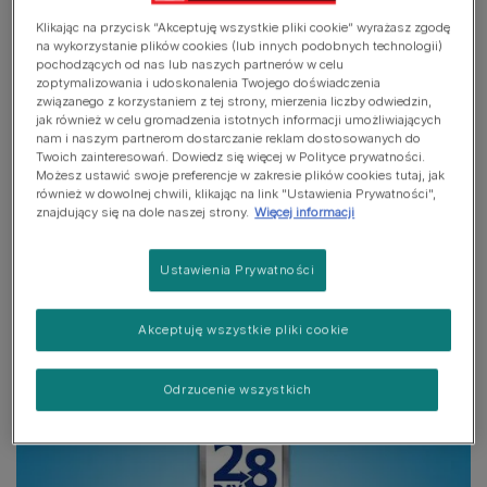
Przekąski stomatologiczne DentaLife posiadają
Klikając na przycisk “Akceptuję wszystkie pliki cookie” wyrażasz zgodę
rekomendację VOHC w zakresie kontroli gromadzenia
na wykorzystanie plików cookies (lub innych podobnych technologii)
pochodzących od nas lub naszych partnerów w celu
kamienia nazębnego**
zoptymalizowania i udoskonalenia Twojego doświadczenia
związanego z korzystaniem z tej strony, mierzenia liczby odwiedzin,
DLACZEGO POLECAMY
jak również w celu gromadzenia istotnych informacji umożliwiających
nam i naszym partnerom dostarczanie reklam dostosowanych do
Twoich zainteresowań. Dowiedz się więcej w Polityce prywatności.
DENTALIFE?
Możesz ustawić swoje preferencje w zakresie plików cookies tutaj, jak
również w dowolnej chwili, klikając na link "Ustawienia Prywatności",
znajdujący się na dole naszej strony.
Więcej informacji
Poznaj doktor Laurence Colliard, dietetyk
weterynaryjną w Purina. Nasza ekspertka opowie Ci
w jaki sposób gryzaki DentaLife zmniejszają
Ustawienia Prywatności
gromadzenie się kamienia nazębnego już w 28 dni.
Dowiesz się o ich naturalnym działaniu, łatwości
Akceptuję wszystkie pliki cookie
użycia i smaku, który Twój pies pokocha.
Odrzucenie wszystkich