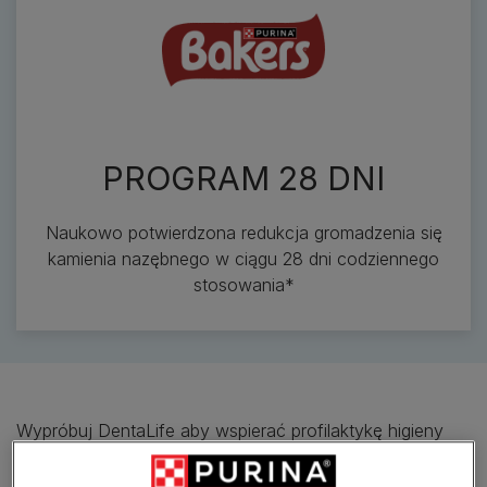
PROGRAM 28 DNI
Naukowo potwierdzona redukcja gromadzenia się
kamienia nazębnego w ciągu 28 dni codziennego
stosowania*
Wypróbuj DentaLife aby wspierać profilaktykę higieny
jamy ustnej psa.