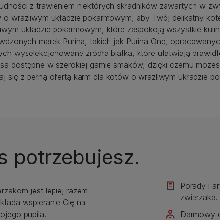
 trudności z trawieniem niektórych składników zawartych w zw
w o wrażliwym układzie pokarmowym, aby Twój delikatny kot
iwym układzie pokarmowym, które zaspokoją wszystkie kulinar
awdzonych marek Purina, takich jak Purina One, opracowanyc
cych wyselekcjonowane źródła białka, które ułatwiają prawidł
ą dostępne w szerokiej gamie smaków, dzięki czemu możesz
j się z pełną ofertą karm dla kotów o wrażliwym układzie p
s potrzebujesz.
Porady i a
erzakom jest lepiej razem
zwierzaka.​
kłada wspieranie Cię na
jego pupila.
Darmowy d