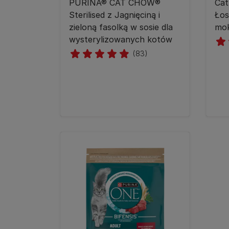
PURINA® CAT CHOW®
Cat
Sterilised z Jagnięciną i
Łos
zieloną fasolką w sosie dla
mok
wysterylizowanych kotów
(83)