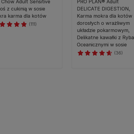
 Chow Adult Sensitive
PRO PLAN® Adult
oś z cukinią w sosie
DELICATE DIGESTION,
ra karma dla kotów
Karma mokra dla kotów
dorosłych o wrażliwym
(111)
układzie pokarmowym,
Delikatne kawałki z Ryb
Oceanicznymi w sosie
(36)