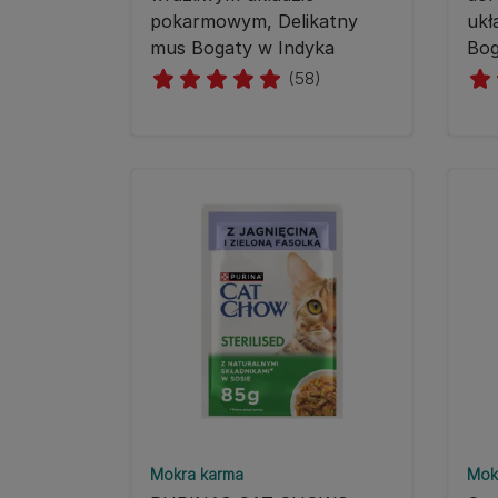
pokarmowym, Delikatny
uk
mus Bogaty w Indyka
Bog
(58)
Mokra karma
Mok