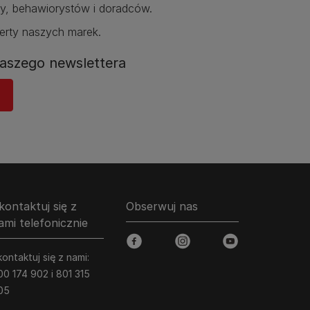
y, behawiorystów i doradców.​
erty naszych marek.​
aszego newslettera​
kontaktuj się z
Obserwuj nas
ami telefonicznie
facebook
instagram
youtube
ontaktuj się z nami:
00 174 902 i 801 315
05