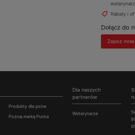
weterynarz
Rabaty i of
Dołącz do n
Zapisz mnie
Dla naszych
S
partnerów
n
Produkty dla psów
Sk
Weterynarze
Poznaj markę Purina
8
0