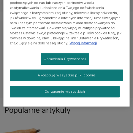
pochodzących od nas lub naszych partnerów w celu
zoptymalizowania i udoskonalenia Twojego doświadczenia
związanego z korzystaniem z tej strony, mierzenia liczby odwiedzin,
jak również w celu gromadzenia istotnych informacji umożliwiających
nam i naszym partnerom dostarczanie reklam dostosowanych do
Twoich zainteresowań. Dowiedz się więcej w Polityce prywatności.
Poznaj porady zdrowotne
Możesz ustawić swoje preferencje w zakresie plików cookies tutaj, jak
również w dowolnej chwili, klikając na link "Ustawienia Prywatności",
znajdujący się na dole naszej strony.
Więcej informacji
Wszystkie artykuły dotyczące zdrowia
Codzi
Ustawienia Prywatności
Akceptuję wszystkie pliki cookie
Zobacz wszystkie artykuły o psach
Odrzucenie wszystkich
Popularne artykuły