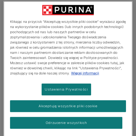
samemu i ograniczenie lęku separacyjnego.
ZAPOBIEGANIE LĘKOWI SEPARACYJNEMU U PSA?
Klikając na przycisk “Akceptuję wszystkie pliki cookie” wyrażasz zgodę
na wykorzystanie plików cookies (lub innych podobnych technologii)
Dobrze, aby Twój pies czuł się komfortowo i
pochodzących od nas lub naszych partnerów w celu
bezpiecznie, gdy zostaje sam w domu. Jeśli poświęcisz
zoptymalizowania i udoskonalenia Twojego doświadczenia
związanego z korzystaniem z tej strony, mierzenia liczby odwiedzin,
mu trochę czasu i będziesz przestrzegać kilku prostych
jak również w celu gromadzenia istotnych informacji umożliwiających
zasad, możesz pomóc mu opanować tę umiejętność.
nam i naszym partnerom dostarczanie reklam dostosowanych do
Jeśli to możliwe zacznij od razu, gdy tylko piesek pojawi
Twoich zainteresowań. Dowiedz się więcej w Polityce prywatności.
Możesz ustawić swoje preferencje w zakresie plików cookies tutaj, jak
się w Twoim domu. Podczas gdy dla wielu psów bycie
również w dowolnej chwili, klikając na link "Ustawienia Prywatności",
samemu może być wyzwaniem, odpowiednie szkolenie
znajdujący się na dole naszej strony.
Więcej informacji
może uczynić te momenty znacznie mniej stresującymi.
Oto kilka kroków, które możesz podjąć, aby pomóc
Ustawienia Prywatności
swojemu psu opanować sztukę bycia samemu w domu:
Akceptuję wszystkie pliki cookie
Szczenięta lubią rutynę. Ustal plan dnia, którego
będą przestrzegać również pozostali domownicy.
Odrzucenie wszystkich
Zastosuj trening zapobiegawczy przed lękiem
separacyjnym.