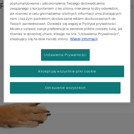
zoptymalizowania i udoskonalenia Twojego doświadczenia
Poznaj porady dotyczące zachowania
związanego z korzystaniem z tej strony, mierzenia liczby odwiedzin,
jak również w celu gromadzenia istotnych informacji umożliwiających
nam i naszym partnerom dostarczanie reklam dostosowanych do
Twoich zainteresowań. Dowiedz się więcej w Polityce prywatności.
Wszystkie artykuły dotyczące zachowania
Sz
Możesz ustawić swoje preferencje w zakresie plików cookies tutaj, jak
również w dowolnej chwili, klikając na link "Ustawienia Prywatności",
znajdujący się na dole naszej strony.
Więcej informacji
Ustawienia Prywatności
Zobacz wszystkie artykuły o psach
Akceptuję wszystkie pliki cookie
Popularne artykuły
Odrzucenie wszystkich