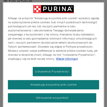
W tym artykule
Oznaki złego trawienia
Klikając na przycisk “Akceptuję wszystkie pliki cookie” wyrażasz zgodę
Co koty powinny jeść?
na wykorzystanie plików cookies (lub innych podobnych technologii)
pochodzących od nas lub naszych partnerów w celu
Jak wspierać trawienie Twojego kota
zoptymalizowania i udoskonalenia Twojego doświadczenia
związanego z korzystaniem z tej strony, mierzenia liczby odwiedzin,
Odkryj dobroczynne działanie pożytecznych bakterii
jak również w celu gromadzenia istotnych informacji umożliwiających
nam i naszym partnerom dostarczanie reklam dostosowanych do
Twoich zainteresowań. Dowiedz się więcej w Polityce prywatności.
Możesz ustawić swoje preferencje w zakresie plików cookies tutaj, jak
również w dowolnej chwili, klikając na link "Ustawienia Prywatności",
Oznaki złego trawienia
znajdujący się na dole naszej strony.
Więcej informacji
Ustawienia Prywatności
Akceptuję wszystkie pliki cookie
Odrzucenie wszystkich