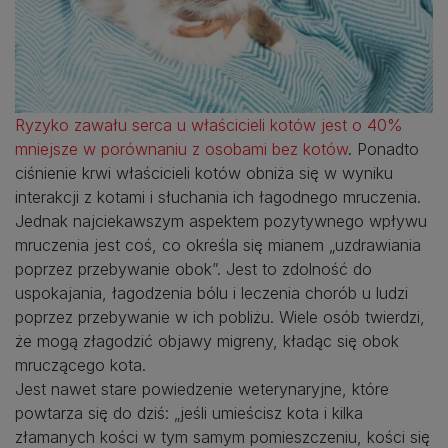
Ryzyko zawału serca u właścicieli kotów jest o 40%
mniejsze w porównaniu z osobami bez kotów
. Ponadto
ciśnienie krwi właścicieli kotów obniża się w wyniku
interakcji z kotami i słuchania ich łagodnego mruczenia.
Jednak najciekawszym aspektem pozytywnego wpływu
mruczenia jest coś, co określa się mianem „uzdrawiania
poprzez przebywanie obok”. Jest to zdolność do
uspokajania, łagodzenia bólu i leczenia chorób u ludzi
poprzez przebywanie w ich pobliżu. Wiele osób twierdzi,
że mogą złagodzić objawy migreny, kładąc się obok
mruczącego kota.
Jest nawet stare powiedzenie weterynaryjne, które
powtarza się do dziś: „jeśli umieścisz kota i kilka
złamanych kości w tym samym pomieszczeniu, kości się