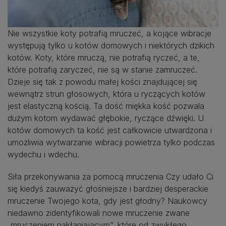
Nie wszystkie koty potrafią mruczeć, a kojące wibracje
występują tylko u kotów domowych i niektórych dzikich
kotów. Koty, które mruczą, nie potrafią ryczeć, a te,
które potrafią zaryczeć, nie są w stanie zamruczeć.
Dzieje się tak z powodu małej kości znajdującej się
wewnątrz strun głosowych, która u ryczących kotów
jest elastyczną kością. Ta dość miękka kość pozwala
dużym kotom wydawać głębokie, ryczące dźwięki. U
kotów domowych ta kość jest całkowicie utwardzona i
umożliwia wytwarzanie wibracji powietrza tylko podczas
wydechu i wdechu.
Siła przekonywania za pomocą mruczenia Czy udało Ci
się kiedyś zauważyć głośniejsze i bardziej desperackie
mruczenie Twojego kota, gdy jest głodny? Naukowcy
niedawno zidentyfikowali nowe mruczenie zwane
„mruczeniem nakłaniającym”, które od zwykłego