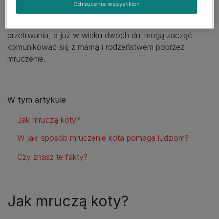
Odrzucenie wszystkich
karmienia. Ponieważ kocięta rodzą się ślepe i głuche,
wibracje przekazywane przez matkę są kluczowe dla ich
przetrwania, a już w wieku dwóch dni mogą zacząć
komunikować się z mamą i rodzeństwem poprzez
mruczenie.
W tym artykule
Jak mruczą koty?
W jaki sposób mruczenie kota pomaga ludziom?
Czy znasz te fakty?
Jak mruczą koty?