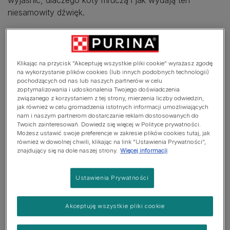
niesamowity dźwięk.
Przeprowadzone badania naukowe wykazały, że koty
mruczą nie tylko wtedy, gdy są szczęśliwe, ale także
wtedy, gdy czują niepokój lub są przestraszone.
Klikając na przycisk “Akceptuję wszystkie pliki cookie” wyrażasz zgodę
Mruczenie jest mechanizmem obronnym i sposobem na
na wykorzystanie plików cookies (lub innych podobnych technologii)
pochodzących od nas lub naszych partnerów w celu
zachowanie spokoju w stresujących sytuacjach. Często
zoptymalizowania i udoskonalenia Twojego doświadczenia
można usłyszeć, jak kot mruczy podczas badania u
związanego z korzystaniem z tej strony, mierzenia liczby odwiedzin,
jak również w celu gromadzenia istotnych informacji umożliwiających
weterynarza, ale uważaj, aby nie pomylić tego z
nam i naszym partnerom dostarczanie reklam dostosowanych do
sygnałem oznaczającym zadowolenie. Bardziej
Twoich zainteresowań. Dowiedz się więcej w Polityce prywatności.
prawdopodobne jest, że kot mruczy, żeby się uspokoić,
Możesz ustawić swoje preferencje w zakresie plików cookies tutaj, jak
również w dowolnej chwili, klikając na link "Ustawienia Prywatności",
a nie dlatego, że badanie jest dla niego przyjemne.
znajdujący się na dole naszej strony.
Więcej informacji
Mruczenie to nie tylko metoda komunikacji niewerbalnej.
Ustawienia Prywatności
Choć może to brzmieć nieprawdopodobnie, koty
używają mruczenia również do łagodzenia bólu. Kocia
mama mruczy podczas porodu, aby złagodzić
Akceptuję wszystkie pliki cookie
odczuwany dyskomfort i będzie mruczeć nadal po
urodzeniu kociąt, aby wskazać im drogę do siebie w celu